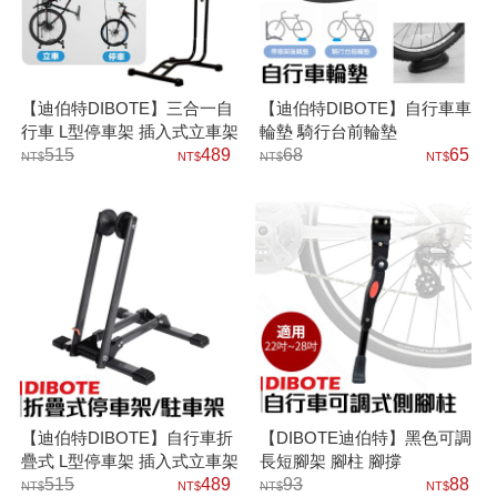
【迪伯特DIBOTE】三合一自
【迪伯特DIBOTE】自行車車
行車 L型停車架 插入式立車架
輪墊 騎行台前輪墊
515
489
68
65
【迪伯特DIBOTE】自行車折
【DIBOTE迪伯特】黑色可調
疊式 L型停車架 插入式立車架
長短腳架 腳柱 腳撐
駐車架
515
489
93
88