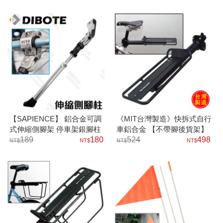
【SAPIENCE】 鋁合金可調
《MIT台灣製造》快拆式自行
式伸縮側腳架 停車架銀腳柱
車鋁合金 【不帶腳後貨架】
腳撐
189
180
524
498