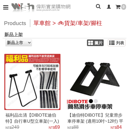
0
單車館 > 🚲貨架/車架/腳柱
Products
新品上架
圖片
列表
福利品出清【DIBOTE迪伯
【迪伯特DIBOTE】兒童滑步
特】自行車U型立車架(一入)
車停車架 (適用10吋~12吋) 平
249
69
衡車停車架 兒童腳踏車停車
88
84