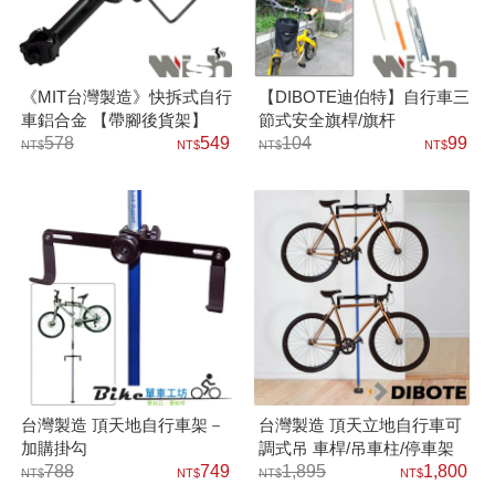
《MIT台灣製造》快拆式自行
【DIBOTE迪伯特】自行車三
車鋁合金 【帶腳後貨架】
節式安全旗桿/旗杆
578
549
104
99
台灣製造 頂天地自行車架－
台灣製造 頂天立地自行車可
加購掛勾
調式吊 車桿/吊車柱/停車架
788
749
1,895
1,800