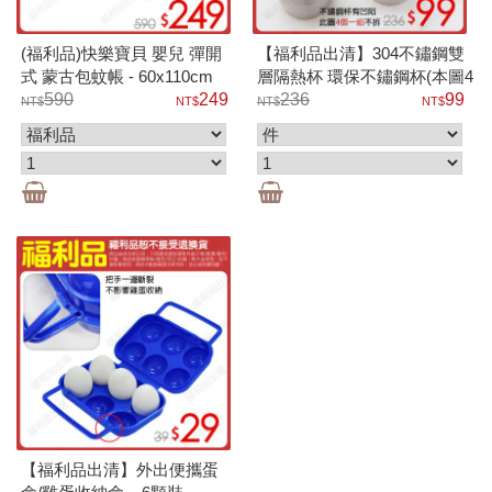
(福利品)快樂寶貝 嬰兒 彈開
【福利品出清】304不鏽鋼雙
式 蒙古包蚊帳 - 60x110cm
層隔熱杯 環保不鏽鋼杯(本圖4
590
249
個一組)
236
99
【福利品出清】外出便攜蛋