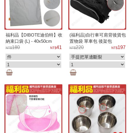
福利品【DIBOTE迪伯特】收
(福利品)自行車可肩背後貨包
納束口袋 (L) - 40x50cm
置物袋 單車包 後架包
180
41
220
197