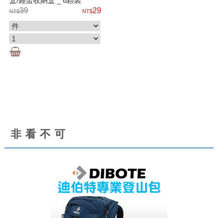
盒/雞蛋收納盒 _ 6顆裝
39
29
非看不可