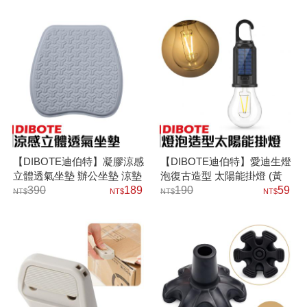
【DIBOTE迪伯特】凝膠涼感
【DIBOTE迪伯特】愛迪生燈
立體透氣坐墊 辦公坐墊 涼墊
泡復古造型 太陽能掛燈 (黃
390
189
光) 露營燈 氛圍燈
190
59