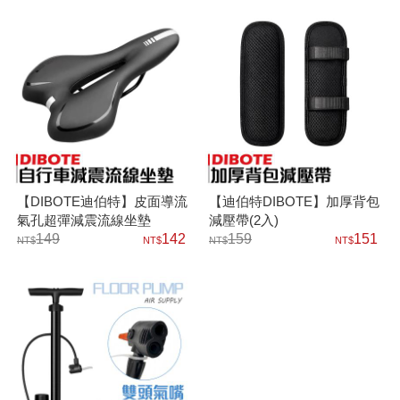
【DIBOTE迪伯特】皮面導流
【迪伯特DIBOTE】加厚背包
氣孔超彈減震流線坐墊
減壓帶(2入)
149
142
159
151