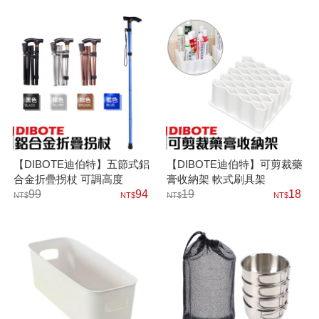
【DIBOTE迪伯特】五節式鋁
【DIBOTE迪伯特】可剪裁藥
合金折疊拐杖 可調高度
膏收納架 軟式刷具架
99
94
19
18