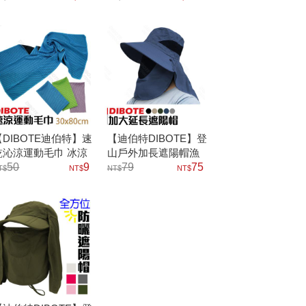
【DIBOTE迪伯特】速
【迪伯特DIBOTE】登
乾沁涼運動毛巾 冰涼
山戶外加長遮陽帽漁
(30x80)
50
9
夫帽
79
75