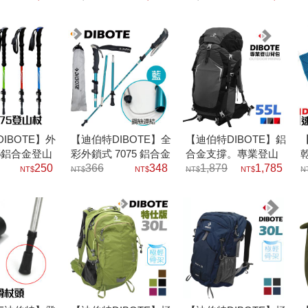
IBOTE】外
【迪伯特DIBOTE】全
【迪伯特DIBOTE】鋁
75鋁合金登山
彩外鎖式 7075 鋁合金
合金支撐。專業登山
250
折疊登山杖
366
348
休閒背包55L
1,879
1,785
巾