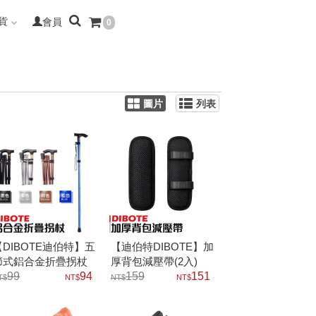
貨
會員
0
圖片
列表
【DIBOTE迪伯特】五
【迪伯特DIBOTE】加
節式鋁合金折疊拐杖
厚背包減壓帶(2入)
可調高度
99
94
159
151