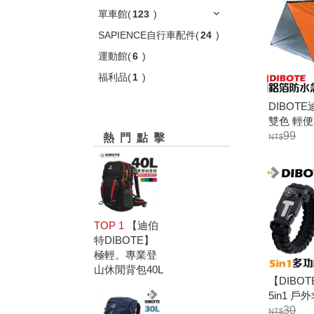
單車館
(
123
)
SAPIENCE自行車配件
(
24
)
運動館
(
6
)
福利品
(
1
)
DIBOT
雙色 輕
難三角帳蓬 
99
熱門點擊
TOP 1
【迪伯
特DIBOTE】
極輕。專業登
山休閒背包40L
【DIBO
5in1 戶
南針 打火
30