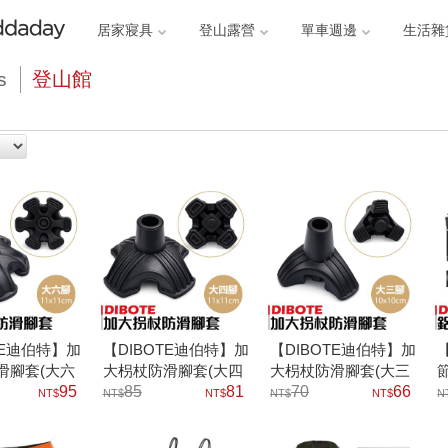
居家寢具
登山露營
單車週邊
生活雜
登山館
s
TE迪伯特】加
【DIBOTE迪伯特】加
【DIBOTE迪伯特】加
滑腳套(大六
大枴杖防滑腳套(大四
大枴杖防滑腳套(大三
9mm管徑
95
腳)適用19mm管徑
85
81
腳)適用19mm管徑
70
66