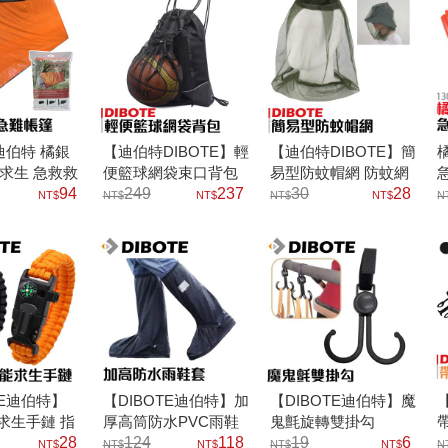
E迪伯特 橘銀
【迪伯特DIBOTE】輕
【迪伯特DIBOTE】簡
便求生 急救救
便籃球網袋束口背包
易型防蚊帽網 防蚊網
(240x150)
94
249
237
紗頭套
30
28
TE迪伯特】
【DIBOTE迪伯特】加
【DIBOTE迪伯特】魔
外求生手鏈 指
厚高筒防水PVC雨鞋
鬼氈旋轉雙掛勾
石 哨子 營繩
28
套
124
118
19
6