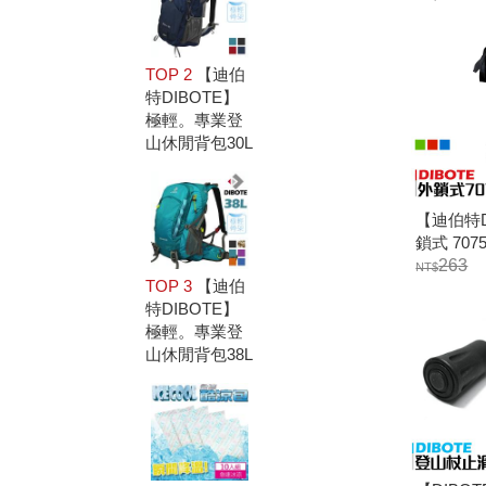
切割
TOP 2
【迪伯
特DIBOTE】
極輕。專業登
山休閒背包30L
【迪伯特D
鎖式 70
杖
263
TOP 3
【迪伯
特DIBOTE】
極輕。專業登
山休閒背包38L