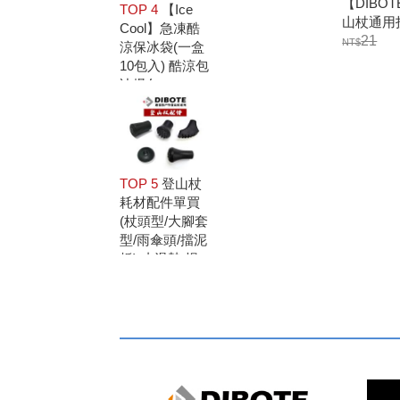
【DIBO
TOP 4
【Ice
山杖通用
Cool】急凍酷
21
涼保冰袋(一盒
10包入) 酷涼包
冰爆包
TOP 5
登山杖
耗材配件單買
(杖頭型/大腳套
型/雨傘頭/擋泥
板) 止滑墊 拐
杖頭 橡膠頭