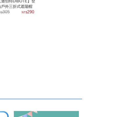
【迪伯特DIBOTE】登
山戶外三折式遮陽帽
305
290