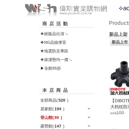
Product
商店活動
❖絕版品出清↘
新品上架
❖NG品撿便宜
❖地震防災專區
❖保潔墊均一價↘
▶全館95折
本店商品
全部商品
(
520
)
【DIBO
大枴杖防
居家館
(
194
)
腳)適用1
100
登山館
(
80
)
露營館
(
147
)