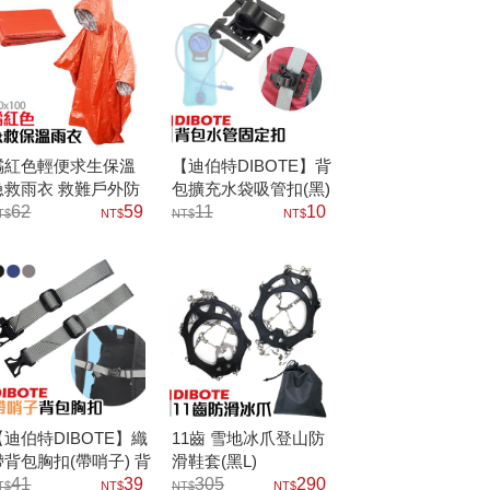
橘紅色輕便求生保溫
【迪伯特DIBOTE】背
急救雨衣 救難戶外防
包擴充水袋吸管扣(黑)
水保暖
62
59
11
10
【迪伯特DIBOTE】織
11齒 雪地冰爪登山防
帶背包胸扣(帶哨子) 背
滑鞋套(黑L)
包防滑帶
41
39
305
290