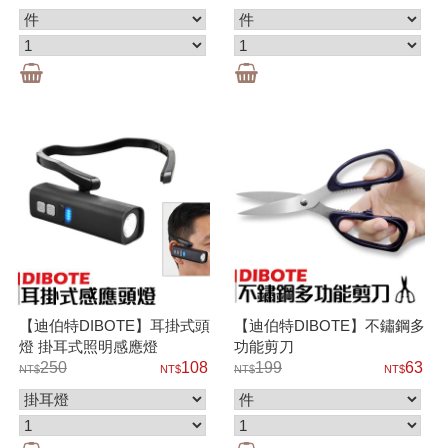
【迪伯特DIBOTE】耳掛式頭
【迪伯特DIBOTE】不鏽鋼多
燈 掛耳式照明感應燈
功能剪刀
250
108
199
63