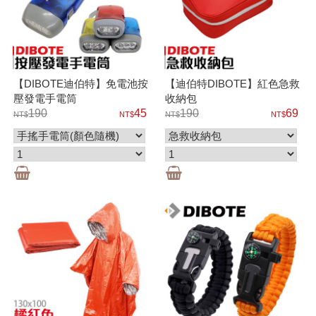
【DIBOTE迪伯特】免電池按
【迪伯特DIBOTE】紅色急救
壓發電手電筒
收納包
190
45
190
69