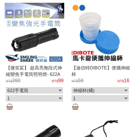
【微笑鯊】 超高亮無段式伸
【迪伯特DIBOTE】便攜伸縮
縮變焦手電筒照明燈- 622A
杯
390
99
59
16