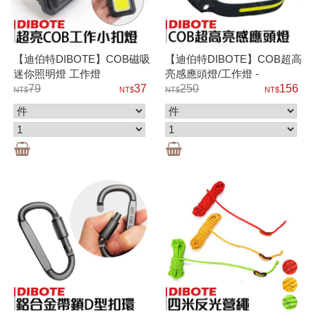
【迪伯特DIBOTE】COB磁吸
【迪伯特DIBOTE】COB超高
迷你照明燈 工作燈
亮感應頭燈/工作燈 -
79
37
COB+LED雙光源 感應式超輕
250
156
超亮 大廣角