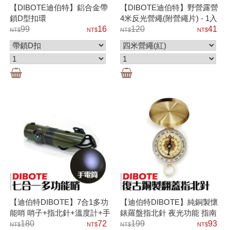
【DIBOTE迪伯特】鋁合金帶
【DIBOTE迪伯特】野營露營
鎖D型扣環
4米反光營繩(附營繩片) - 1入
99
16
120
41
【迪伯特DIBOTE】7合1多功
【迪伯特DIBOTE】純銅製懷
能哨 哨子+指北針+溫度計+手
錶羅盤指北針 夜光功能 指南
電筒 （附掛繩）
180
72
針
199
93