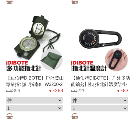
【迪伯特DIBOTE】戶外登山
【迪伯特DIBOTE】 戶外多功
專業指北針/指南針 W3200-2
能鑰匙掛扣 指北針溫度計掛
399
263
扣
229
83