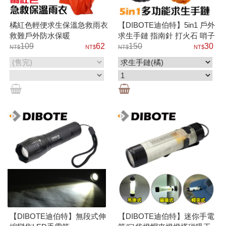
橘紅色輕便求生保溫急救雨衣
【DIBOTE迪伯特】5in1 戶外
救難戶外防水保暖
求生手鏈 指南針 打火石 哨子
109
62
營繩 切割
150
30
【DIBOTE迪伯特】無段式伸
【DIBOTE迪伯特】迷你手電