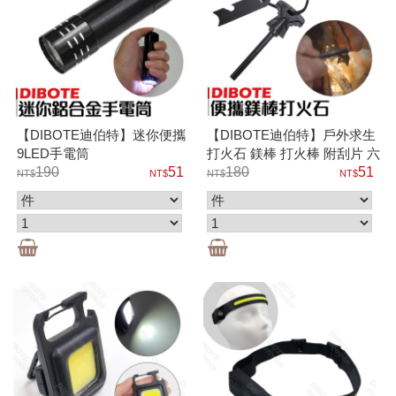
【DIBOTE迪伯特】迷你便攜
【DIBOTE迪伯特】戶外求生
9LED手電筒
打火石 鎂棒 打火棒 附刮片 六
190
51
角扳手/開瓶器/比例尺
180
51