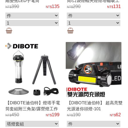
縮變焦LED手電筒
筒/口袋燈帽夾燈燈塔磁吸工
390
135
作燈營燈車燈 #5050
290
131
【DIBOTE迪伯特】燈塔手電
【DIBOTE迪伯特】 超高亮雙
筒套組附三角架/露營燈工作
光源迷你頭燈-101
燈三段模式 閃紅光警示
450
199
190
62