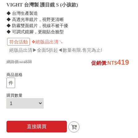
VIGHT 台灣製 護目鏡 S (小孩款)
◆ 台灣生產製造
◆ 高透光率鏡片，視野更清晰
◆ 防霧雙面鏡片，視線不被干擾
◆ 可調式鏡腳，更能貼合臉型
符合活動
❖絕版品出清↘
絕版品出清▶全面5折起◀數量有限.售完為止!
419
網路價:
838
促銷價
:
商品規格
件
購買數量
直接購買